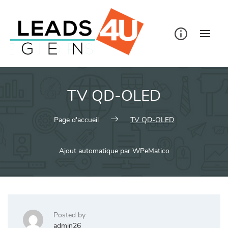
Skip
to
content
TV QD-OLED
Page d'accueil
TV QD-OLED
Ajout automatique par WPeMatico
Posted by
admin26