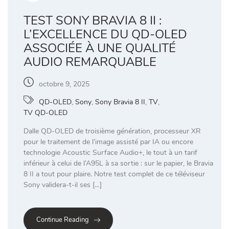
TEST SONY BRAVIA 8 II :
L’EXCELLENCE DU QD-OLED
ASSOCIÉE À UNE QUALITÉ
AUDIO REMARQUABLE
octobre 9, 2025
QD-OLED
,
Sony
,
Sony Bravia 8 II
,
TV
,
TV QD-OLED
Dalle QD-OLED de troisième génération, processeur XR
pour le traitement de l’image assisté par IA ou encore
technologie Acoustic Surface Audio+, le tout à un tarif
inférieur à celui de l’A95L à sa sortie : sur le papier, le Bravia
8 II a tout pour plaire. Notre test complet de ce téléviseur
Sony validera-t-il ses […]
Continue Reading