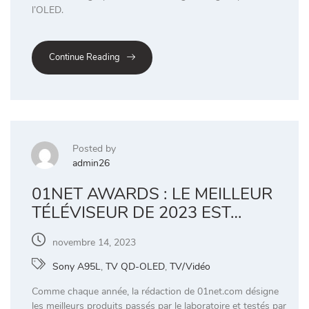
l’OLED.
Continue Reading
Posted by
admin26
01NET AWARDS : LE MEILLEUR
TÉLÉVISEUR DE 2023 EST…
novembre 14, 2023
Sony A95L
,
TV QD-OLED
,
TV/Vidéo
Comme chaque année, la rédaction de 01net.com désigne
les meilleurs produits passés par le laboratoire et testés par