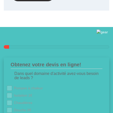
Obtenez votre devis en ligne!
Dans quel domaine d'activité avez-vous besoin
de leads ?
Pompes à chaleur
Isolation 1€
Chaudières
Douche 0€