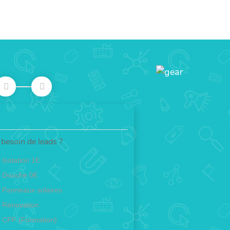
besoin de leads ?
Isolation 1€
Douche 0€
Panneaux solaires
Rénovation
CPF (Formation)