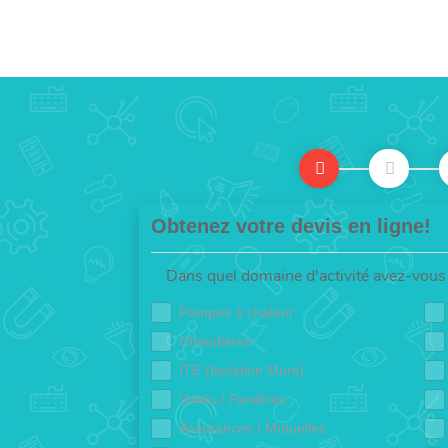
Obtenez votre devis en ligne!
Dans quel domaine d'activité avez-vous 
Pompes à chaleur
Chaudières
ITE (Isolation Murs)
Volets / Fenêtres
Assurances / Mutuelles