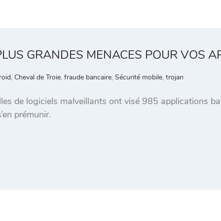
 PLUS GRANDES MENACES POUR VOS A
roid
,
Cheval de Troie
,
fraude bancaire
,
Sécurité mobile
,
trojan
les de logiciels malveillants ont visé 985 applications b
’en prémunir.