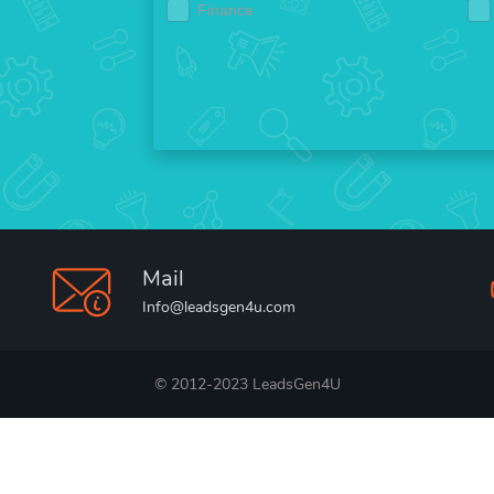
Finance
Mail
Info@leadsgen4u.com
© 2012-2023 LeadsGen4U