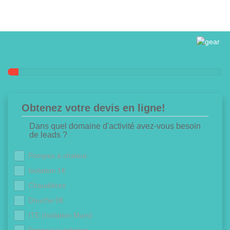
Obtenez votre devis en ligne!
Dans quel domaine d'activité avez-vous besoin
de leads ?
Pompes à chaleur
Isolation 1€
Chaudières
Douche 0€
ITE (Isolation Murs)