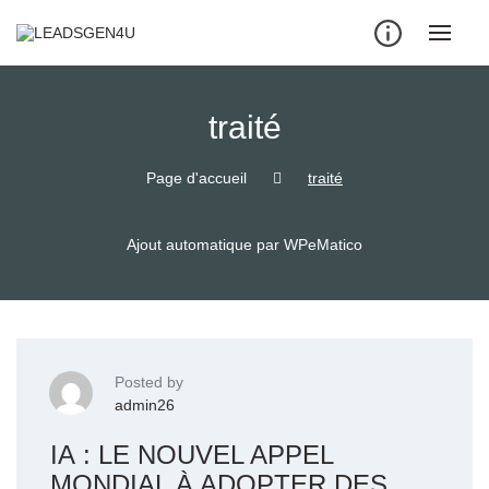
Skip
to
content
traité
Page d'accueil
traité
Ajout automatique par WPeMatico
Posted by
admin26
IA : LE NOUVEL APPEL
MONDIAL À ADOPTER DES