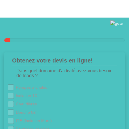
Obtenez votre devis en ligne!
Dans quel domaine d'activité avez-vous besoin
de leads ?
Pompes à chaleur
Isolation 1€
Chaudières
Douche 0€
ITE (Isolation Murs)