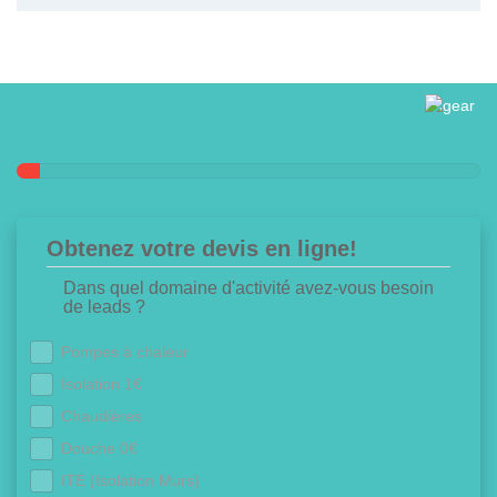
Obtenez votre devis en ligne!
Dans quel domaine d'activité avez-vous besoin
de leads ?
Pompes à chaleur
Isolation 1€
Chaudières
Douche 0€
ITE (Isolation Murs)