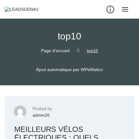
Skip
to
content
top10
Page d'accueil
top10
Ajout automatique par WPeMatico
Posted by
admin26
MEILLEURS VÉLOS
ÉLECTRIQUES : QUELS