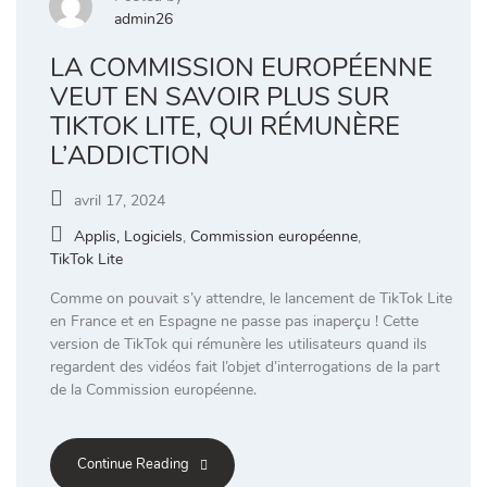
admin26
LA COMMISSION EUROPÉENNE
VEUT EN SAVOIR PLUS SUR
TIKTOK LITE, QUI RÉMUNÈRE
L’ADDICTION
avril 17, 2024
Applis, Logiciels
,
Commission européenne
,
TikTok Lite
Comme on pouvait s’y attendre, le lancement de TikTok Lite
en France et en Espagne ne passe pas inaperçu ! Cette
version de TikTok qui rémunère les utilisateurs quand ils
regardent des vidéos fait l’objet d’interrogations de la part
de la Commission européenne.
Continue Reading