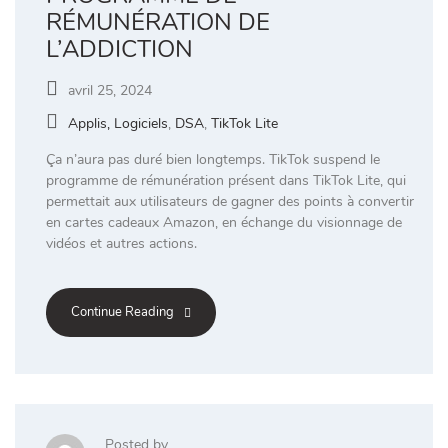
RÉMUNÉRATION DE
L’ADDICTION
avril 25, 2024
Applis, Logiciels
,
DSA
,
TikTok Lite
Ça n’aura pas duré bien longtemps. TikTok suspend le
programme de rémunération présent dans TikTok Lite, qui
permettait aux utilisateurs de gagner des points à convertir
en cartes cadeaux Amazon, en échange du visionnage de
vidéos et autres actions.
Continue Reading
Posted by