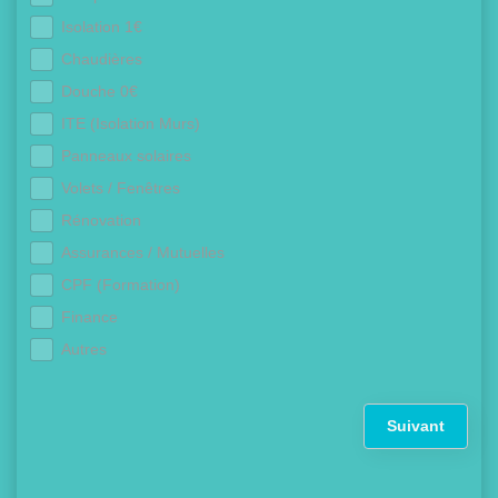
Isolation 1€
Chaudières
Douche 0€
ITE (Isolation Murs)
Panneaux solaires
Volets / Fenêtres
Rénovation
Assurances / Mutuelles
CPF (Formation)
Finance
Autres
Suivant