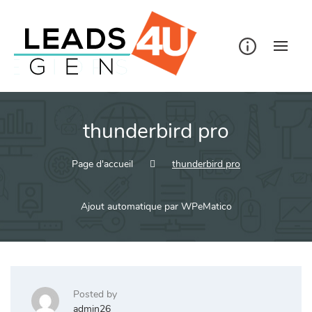
Skip
to
content
thunderbird pro
Page d'accueil
thunderbird pro
Ajout automatique par WPeMatico
Posted by
admin26