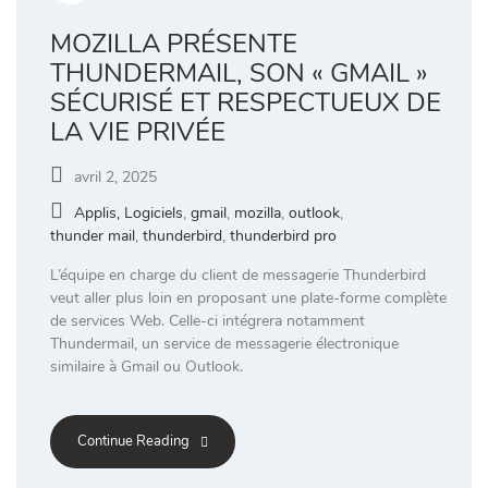
MOZILLA PRÉSENTE
THUNDERMAIL, SON « GMAIL »
SÉCURISÉ ET RESPECTUEUX DE
LA VIE PRIVÉE
avril 2, 2025
Applis, Logiciels
,
gmail
,
mozilla
,
outlook
,
thunder mail
,
thunderbird
,
thunderbird pro
L’équipe en charge du client de messagerie Thunderbird
veut aller plus loin en proposant une plate-forme complète
de services Web. Celle-ci intégrera notamment
Thundermail, un service de messagerie électronique
similaire à Gmail ou Outlook.
Continue Reading