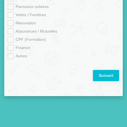
Panneaux solaires
Volets / Fenêtres
Rénovation
Assurances / Mutuelles
CPF (Formation)
Finance
Autres
Suivant