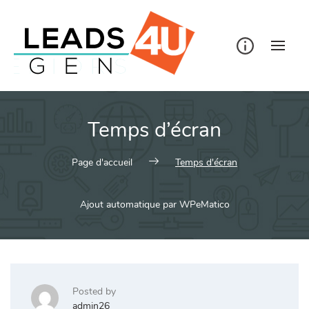
Skip
to
content
Temps d’écran
Page d'accueil
Temps d'écran
Ajout automatique par WPeMatico
Posted by
admin26