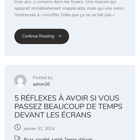
trois ans, y compris dans les foyers. Une mesure qui
apparait immédiatement inapplicable, mais qui vise selon
l’intéressée à « insuffler l’idée que ça ne se fait pas ».
Continue Reading
Posted by
admin26
5 RÉFLEXES À AVOIR SI VOUS
PASSEZ BEAUCOUP DE TEMPS
DEVANT LES ÉCRANS
janvier 31, 2024
Buzz, société
,
santé
,
Temps d'écran