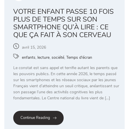
VOTRE ENFANT PASSE 10 FOIS
PLUS DE TEMPS SUR SON
SMARTPHONE QU’À LIRE : CE
QUE ÇA FAIT À SON CERVEAU
avril 15, 2026
enfants
,
lecture
,
société
,
Temps d'écran
Le constat est sans appel et terrifie autant les parents que
les pouvoirs publics. En cette année 2026, le temps passé
sur les smartphones et les réseaux sociaux par les jeunes
Français vient d’atteindre un seuil critique, anéantissant sur
son passage l’une des activités cognitives les plus
fondamentales. Le Centre national du livre vient de […]
Continue Reading