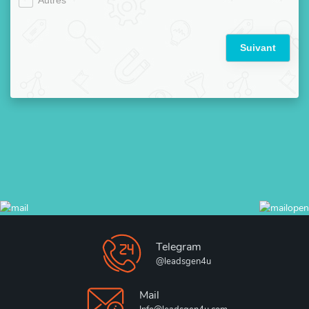
Autres
Suivant
Telegram
@leadsgen4u
Mail