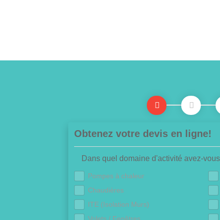
Obtenez votre devis en ligne!
Dans quel domaine d'activité avez-vous
Pompes à chaleur
Chaudières
ITE (Isolation Murs)
Volets / Fenêtres