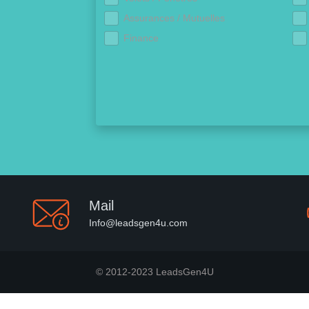
Assurances / Mutuelles
Finance
Mail
Info@leadsgen4u.com
© 2012-2023 LeadsGen4U