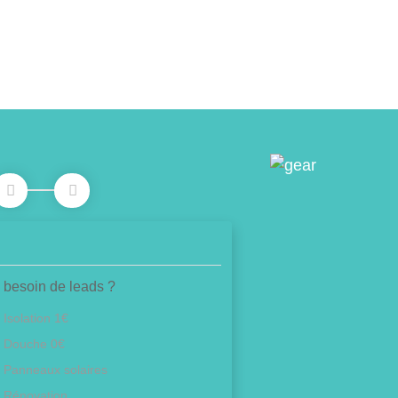
 besoin de leads ?
Isolation 1€
Douche 0€
Panneaux solaires
Rénovation