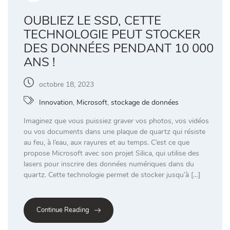
OUBLIEZ LE SSD, CETTE
TECHNOLOGIE PEUT STOCKER
DES DONNÉES PENDANT 10 000
ANS !
octobre 18, 2023
Innovation
,
Microsoft
,
stockage de données
Imaginez que vous puissiez graver vos photos, vos vidéos
ou vos documents dans une plaque de quartz qui résiste
au feu, à l’eau, aux rayures et au temps. C’est ce que
propose Microsoft avec son projet Silica, qui utilise des
lasers pour inscrire des données numériques dans du
quartz. Cette technologie permet de stocker jusqu’à […]
Continue Reading