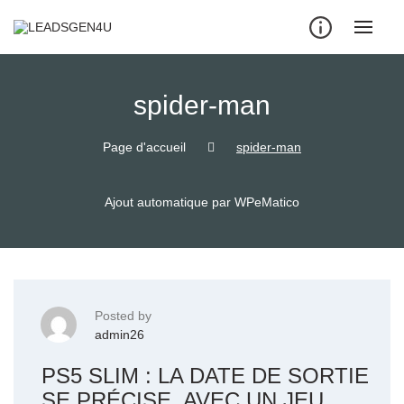
Skip
to
content
spider-man
Page d'accueil
spider-man
Ajout automatique par WPeMatico
Posted by
admin26
PS5 SLIM : LA DATE DE SORTIE
SE PRÉCISE, AVEC UN JEU