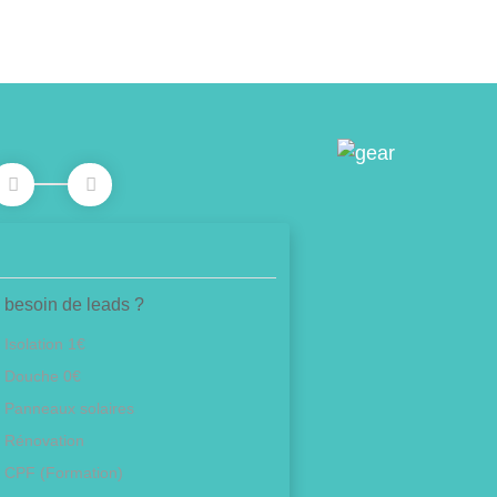
 besoin de leads ?
Isolation 1€
Douche 0€
Panneaux solaires
Rénovation
CPF (Formation)