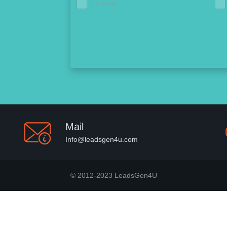
Finance
Mail
Info@leadsgen4u.com
© 2012-2023 LeadsGen4U