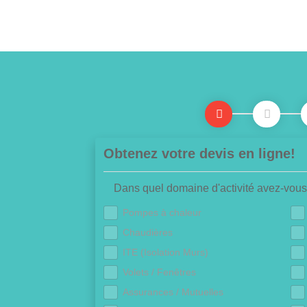
Obtenez votre devis en ligne!
Dans quel domaine d'activité avez-vous
Pompes à chaleur
Chaudières
ITE (Isolation Murs)
Volets / Fenêtres
Assurances / Mutuelles