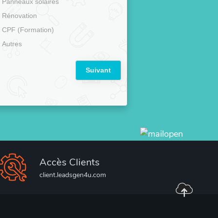
Panneaux solaires
Rénovation
CPF (Formation)
Autres
Suivant
Accès Clients
client.leadsgen4u.com