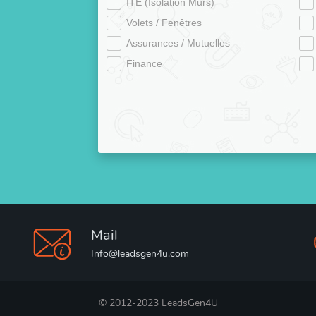
ITE (Isolation Murs)
Volets / Fenêtres
Assurances / Mutuelles
Finance
Mail
Info@leadsgen4u.com
© 2012-2023 LeadsGen4U