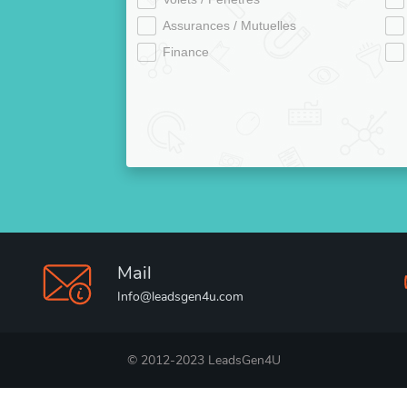
Assurances / Mutuelles
Finance
Mail
Info@leadsgen4u.com
© 2012-2023 LeadsGen4U