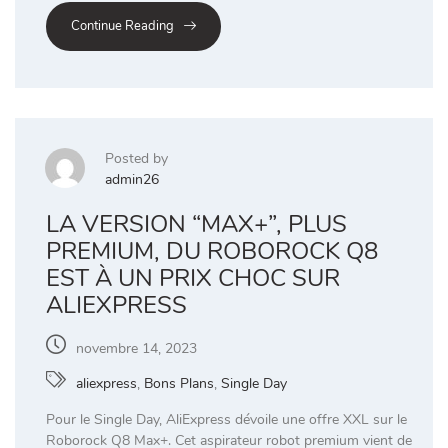
Continue Reading
Posted by
admin26
LA VERSION “MAX+”, PLUS
PREMIUM, DU ROBOROCK Q8
EST À UN PRIX CHOC SUR
ALIEXPRESS
novembre 14, 2023
aliexpress
,
Bons Plans
,
Single Day
Pour le Single Day, AliExpress dévoile une offre XXL sur le
Roborock Q8 Max+. Cet aspirateur robot premium vient de