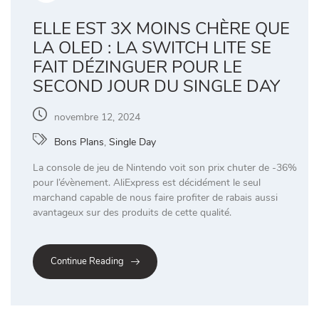
ELLE EST 3X MOINS CHÈRE QUE
LA OLED : LA SWITCH LITE SE
FAIT DÉZINGUER POUR LE
SECOND JOUR DU SINGLE DAY
novembre 12, 2024
Bons Plans
,
Single Day
La console de jeu de Nintendo voit son prix chuter de -36%
pour l’évènement. AliExpress est décidément le seul
marchand capable de nous faire profiter de rabais aussi
avantageux sur des produits de cette qualité.
Continue Reading