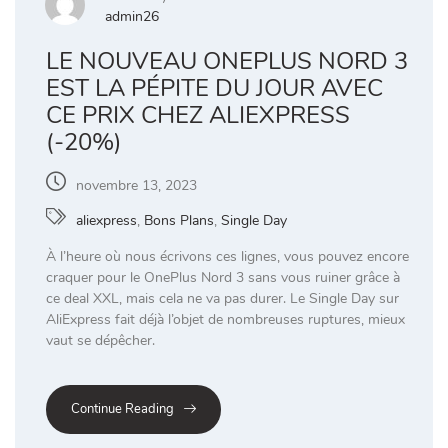
admin26
LE NOUVEAU ONEPLUS NORD 3
EST LA PÉPITE DU JOUR AVEC
CE PRIX CHEZ ALIEXPRESS
(-20%)
novembre 13, 2023
aliexpress
,
Bons Plans
,
Single Day
À l’heure où nous écrivons ces lignes, vous pouvez encore
craquer pour le OnePlus Nord 3 sans vous ruiner grâce à
ce deal XXL, mais cela ne va pas durer. Le Single Day sur
AliExpress fait déjà l’objet de nombreuses ruptures, mieux
vaut se dépêcher.
Continue Reading