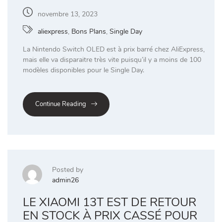
novembre 13, 2023
aliexpress
,
Bons Plans
,
Single Day
La Nintendo Switch OLED est à prix barré chez AliExpress,
mais elle va disparaitre très vite puisqu’il y a moins de 100
modèles disponibles pour le Single Day.
Continue Reading
Posted by
admin26
LE XIAOMI 13T EST DE RETOUR
EN STOCK À PRIX CASSÉ POUR