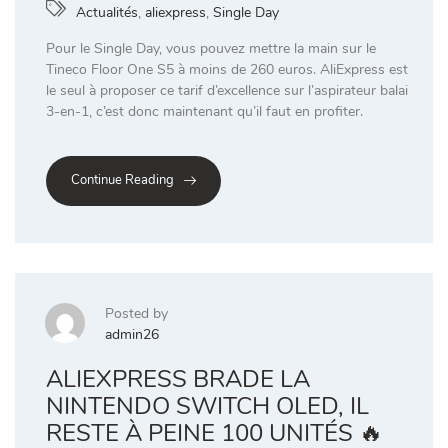
Actualités
,
aliexpress
,
Single Day
Pour le Single Day, vous pouvez mettre la main sur le
Tineco Floor One S5 à moins de 260 euros. AliExpress est
le seul à proposer ce tarif d’excellence sur l’aspirateur balai
3-en-1, c’est donc maintenant qu’il faut en profiter.
Continue Reading
Posted by
admin26
ALIEXPRESS BRADE LA
NINTENDO SWITCH OLED, IL
RESTE À PEINE 100 UNITÉS 🔥