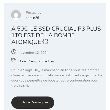
Posted by
admin26
A 50€, LE SSD CRUCIAL P3 PLUS
1TO EST DE LA BOMBE
ATOMIQUE 💥
novembre 12, 2024
Bons Plans
,
Single Day
Pour le Single Day, le marchand en ligne vous fait profiter
d’une remise exceptionnelle sur ce SSD haut de gamme. De
quoi vous permettre de booster votre configuration pour
trois fois rien.
Continue Reading