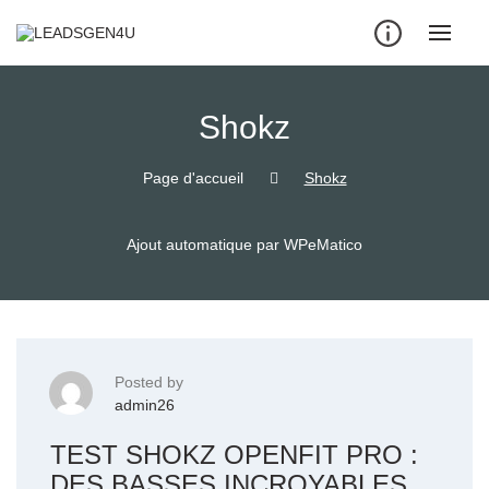
Skip
to
content
Shokz
Page d'accueil
Shokz
Ajout automatique par WPeMatico
Posted by
admin26
TEST SHOKZ OPENFIT PRO :
DES BASSES INCROYABLES