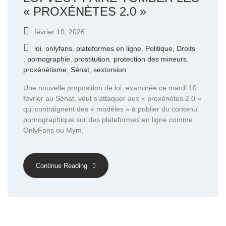
« PROXÉNÈTES 2.0 »
février 10, 2026
loi
,
onlyfans
,
plateformes en ligne
,
Politique, Droits
,
pornographie
,
prostitution
,
protection des mineurs
,
proxénétisme
,
Sénat
,
sextorsion
Une nouvelle proposition de loi, examinée ce mardi 10
février au Sénat, veut s’attaquer aux « proxénètes 2.0 »
qui contraignent des « modèles » à publier du contenu
pornographique sur des plateformes en ligne comme
OnlyFans ou Mym.
Continue Reading