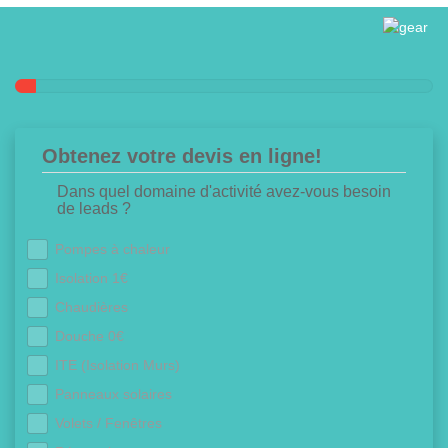
Obtenez votre devis en ligne!
Dans quel domaine d'activité avez-vous besoin
de leads ?
Pompes à chaleur
Isolation 1€
Chaudières
Douche 0€
ITE (Isolation Murs)
Panneaux solaires
Volets / Fenêtres