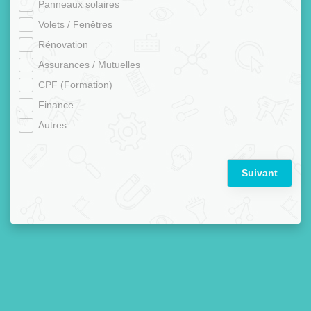
Panneaux solaires
Volets / Fenêtres
Rénovation
Assurances / Mutuelles
CPF (Formation)
Finance
Autres
Suivant