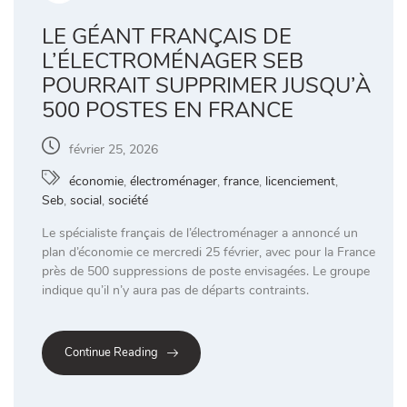
LE GÉANT FRANÇAIS DE
L’ÉLECTROMÉNAGER SEB
POURRAIT SUPPRIMER JUSQU’À
500 POSTES EN FRANCE
février 25, 2026
économie
,
électroménager
,
france
,
licenciement
,
Seb
,
social
,
société
Le spécialiste français de l’électroménager a annoncé un
plan d’économie ce mercredi 25 février, avec pour la France
près de 500 suppressions de poste envisagées. Le groupe
indique qu’il n’y aura pas de départs contraints.
Continue Reading