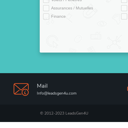
Assurances / Mutuelles
Finance
Mail
Info@leadsgen4u.com
© 2012-2023 LeadsGen4U