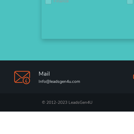
Finance
Mail
Info@leadsgen4u.com
© 2012-2023 LeadsGen4U