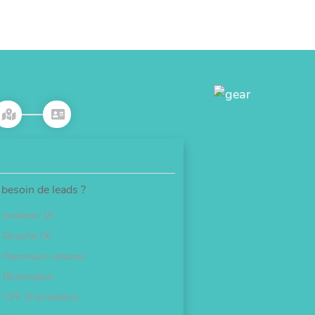
besoin de leads ?
Isolation 1€
Douche 0€
Panneaux solaires
Rénovation
CPF (Formation)