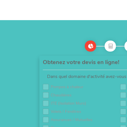
Obtenez votre devis en ligne!
Dans quel domaine d'activité avez-vous 
Pompes à chaleur
Chaudières
ITE (Isolation Murs)
Volets / Fenêtres
Assurances / Mutuelles