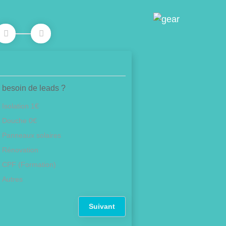
 besoin de leads ?
Isolation 1€
Douche 0€
Panneaux solaires
Rénovation
CPF (Formation)
Autres
Suivant