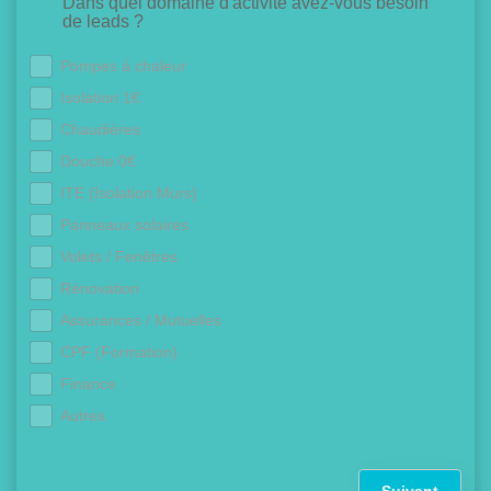
Dans quel domaine d'activité avez-vous besoin
de leads ?
Pompes à chaleur
Isolation 1€
Chaudières
Douche 0€
ITE (Isolation Murs)
Panneaux solaires
Volets / Fenêtres
Rénovation
Assurances / Mutuelles
CPF (Formation)
Finance
Autres
Suivant