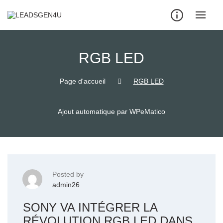
Skip
to
content
RGB LED
Page d'accueil
RGB LED
Ajout automatique par WPeMatico
Posted by
admin26
SONY VA INTÉGRER LA
RÉVOLUTION RGB LED DANS