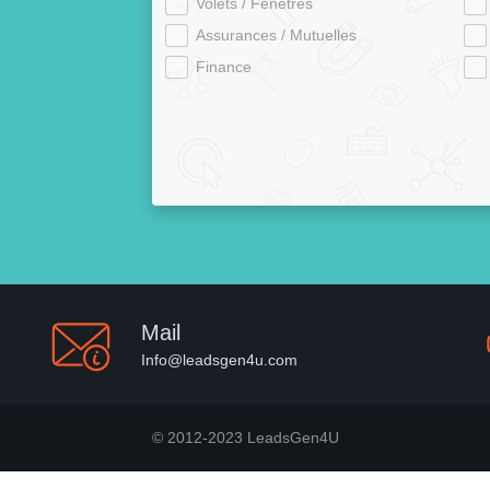
Volets / Fenêtres
Assurances / Mutuelles
Finance
Mail
Info@leadsgen4u.com
© 2012-2023 LeadsGen4U