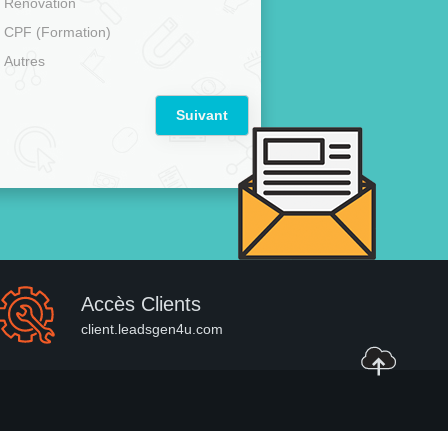
Rénovation
CPF (Formation)
Autres
Suivant
Accès Clients
client.leadsgen4u.com