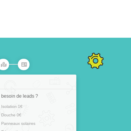
 besoin de leads ?
Isolation 1€
Douche 0€
Panneaux solaires