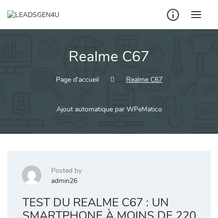
Skip
to
content
Realme C67
Page d'accueil
Realme C67
Ajout automatique par WPeMatico
Posted by
admin26
TEST DU REALME C67 : UN
SMARTPHONE À MOINS DE 220