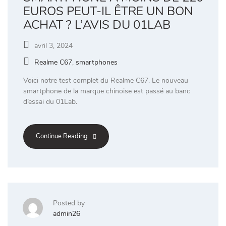
EUROS PEUT-IL ÊTRE UN BON
ACHAT ? L’AVIS DU 01LAB
avril 3, 2024
Realme C67
,
smartphones
Voici notre test complet du Realme C67. Le nouveau
smartphone de la marque chinoise est passé au banc
d’essai du 01Lab.
Continue Reading
Posted by
admin26