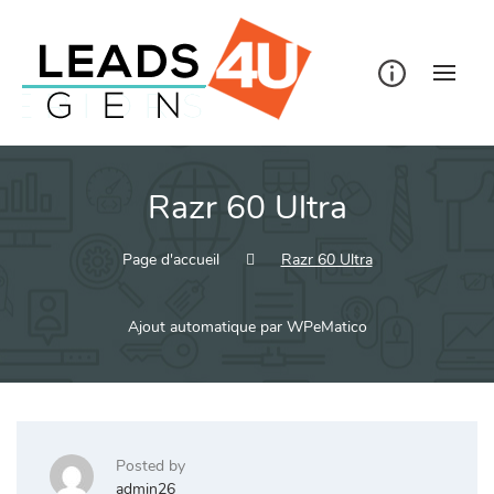
Skip
to
content
Razr 60 Ultra
Page d'accueil
Razr 60 Ultra
Ajout automatique par WPeMatico
Posted by
admin26