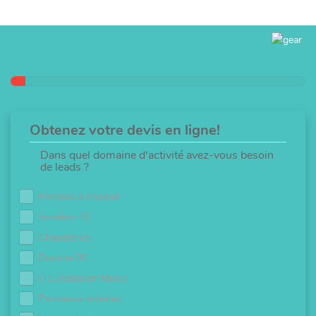
Obtenez votre devis en ligne!
Dans quel domaine d'activité avez-vous besoin
de leads ?
Pompes à chaleur
Isolation 1€
Chaudières
Douche 0€
ITE (Isolation Murs)
Panneaux solaires