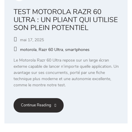
TEST MOTOROLA RAZR 60
ULTRA : UN PLIANT QUI UTILISE
SON PLEIN POTENTIEL
mai 17, 2025
motorola
,
Razr 60 Ultra
,
smartphones
Le Motorola Razr 60 Ultra repose sur un large écran
externe capable de lancer n’importe quelle application. Un
avantage sur ses concurrents, porté par une fiche
technique plus moderne et une autonomie excellente,
comme le montre notre test.
Continue Reading