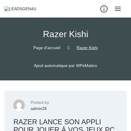
Skip
to
content
Razer Kishi
Page d'accueil
Razer Kishi
Ajout automatique par WPeMatico
Posted by
admin26
RAZER LANCE SON APPLI
POUR JOUER À VOS JEUX PC