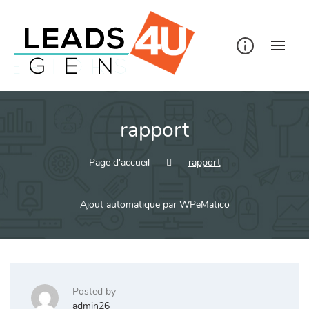
Skip
to
content
rapport
Page d'accueil
rapport
Ajout automatique par WPeMatico
Posted by
admin26