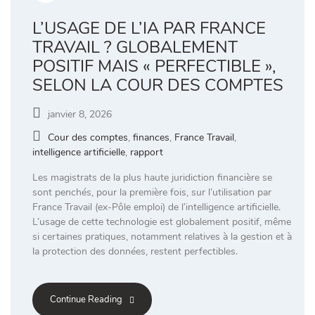
L’USAGE DE L’IA PAR FRANCE
TRAVAIL ? GLOBALEMENT
POSITIF MAIS « PERFECTIBLE »,
SELON LA COUR DES COMPTES
janvier 8, 2026
Cour des comptes
,
finances
,
France Travail
,
intelligence artificielle
,
rapport
Les magistrats de la plus haute juridiction financière se
sont penchés, pour la première fois, sur l’utilisation par
France Travail (ex-Pôle emploi) de l’intelligence artificielle.
L’usage de cette technologie est globalement positif, même
si certaines pratiques, notamment relatives à la gestion et à
la protection des données, restent perfectibles.
Continue Reading