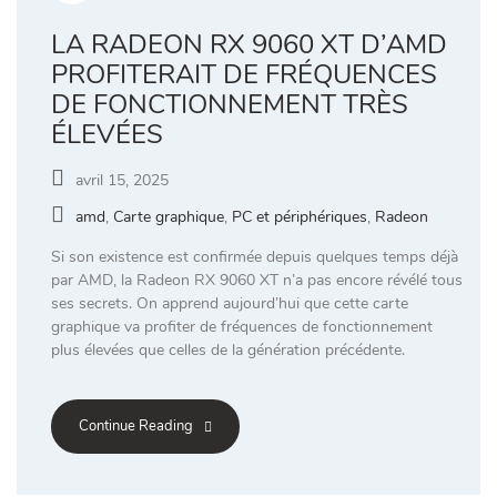
LA RADEON RX 9060 XT D’AMD
PROFITERAIT DE FRÉQUENCES
DE FONCTIONNEMENT TRÈS
ÉLEVÉES
avril 15, 2025
amd
,
Carte graphique
,
PC et périphériques
,
Radeon
Si son existence est confirmée depuis quelques temps déjà
par AMD, la Radeon RX 9060 XT n’a pas encore révélé tous
ses secrets. On apprend aujourd’hui que cette carte
graphique va profiter de fréquences de fonctionnement
plus élevées que celles de la génération précédente.
Continue Reading