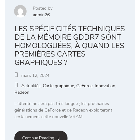
Posted by
admin26
LES SPÉCIFICITÉS TECHNIQUES
DE LA MÉMOIRE GDDR7 SONT
HOMOLOGUÉES, À QUAND LES
PREMIÈRES CARTES
GRAPHIQUES ?
mars 12, 2024
Actualités
,
Carte graphique
,
GeForce
,
Innovation
,
Radeon
L’attente ne sera pas très longue ; les prochaines
générations de GeForce et de Radeon exploiteront
certainement cette nouvelle VRAM.
Continue Reading