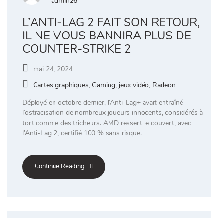
admin26
L’ANTI-LAG 2 FAIT SON RETOUR,
IL NE VOUS BANNIRA PLUS DE
COUNTER-STRIKE 2
mai 24, 2024
Cartes graphiques
,
Gaming
,
jeux vidéo
,
Radeon
Déployé en octobre dernier, l’Anti-Lag+ avait entraîné
l’ostracisation de nombreux joueurs innocents, considérés à
tort comme des tricheurs. AMD ressert le couvert, avec
l’Anti-Lag 2, certifié 100 % sans risque.
Continue Reading