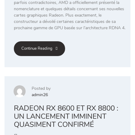
parfois contradictoires, AMD a officiellement présenté la
nomenclature et quelques détails concernant ses nouvelles
cartes graphiques Radeon. Plus exactement, le
constructeur a dévoilé certaines caractéristiques de sa
prochaine gamme de GPU basée sur l’architecture RDNA 4.
Continue Reading
Posted by
admin26
RADEON RX 8600 ET RX 8800 :
UN LANCEMENT IMMINENT
QUASIMENT CONFIRMÉ