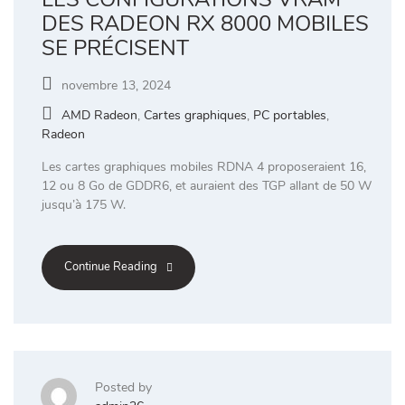
DES RADEON RX 8000 MOBILES
SE PRÉCISENT
novembre 13, 2024
AMD Radeon
,
Cartes graphiques
,
PC portables
,
Radeon
Les cartes graphiques mobiles RDNA 4 proposeraient 16,
12 ou 8 Go de GDDR6, et auraient des TGP allant de 50 W
jusqu’à 175 W.
Continue Reading
Posted by