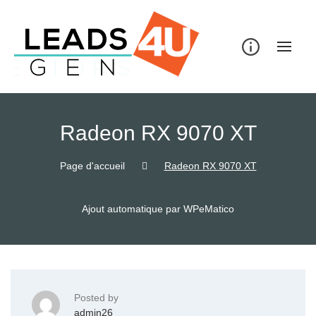
Skip
to
content
Radeon RX 9070 XT
Page d'accueil
Radeon RX 9070 XT
Ajout automatique par WPeMatico
Posted by
admin26