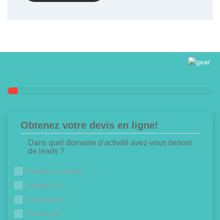
Obtenez votre devis en ligne!
Dans quel domaine d'activité avez-vous besoin
de leads ?
Pompes à chaleur
Isolation 1€
Chaudières
Douche 0€