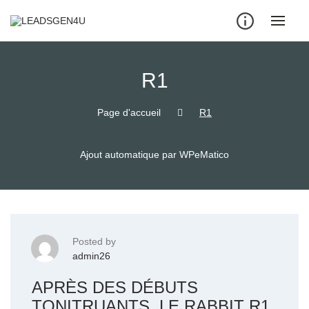
Skip
to
content
R1
Page d'accueil
R1
Ajout automatique par WPeMatico
Posted by
admin26
APRÈS DES DÉBUTS
TONITRUANTS, LE RABBIT R1