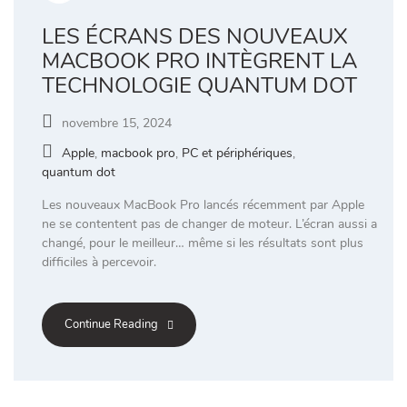
LES ÉCRANS DES NOUVEAUX
MACBOOK PRO INTÈGRENT LA
TECHNOLOGIE QUANTUM DOT
novembre 15, 2024
Apple
,
macbook pro
,
PC et périphériques
,
quantum dot
Les nouveaux MacBook Pro lancés récemment par Apple
ne se contentent pas de changer de moteur. L’écran aussi a
changé, pour le meilleur… même si les résultats sont plus
difficiles à percevoir.
Continue Reading