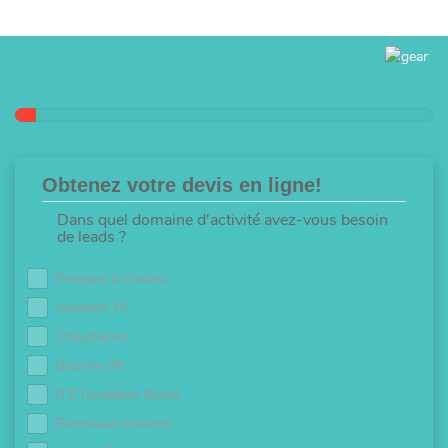
Obtenez votre devis en ligne!
Dans quel domaine d'activité avez-vous besoin
de leads ?
Pompes à chaleur
Isolation 1€
Chaudières
Douche 0€
ITE (Isolation Murs)
Panneaux solaires