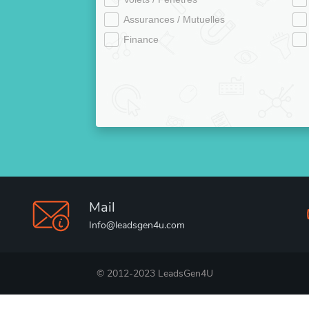
Assurances / Mutuelles
Finance
Mail
Info@leadsgen4u.com
© 2012-2023 LeadsGen4U