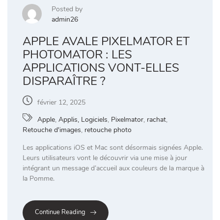
Posted by
admin26
APPLE AVALE PIXELMATOR ET
PHOTOMATOR : LES
APPLICATIONS VONT-ELLES
DISPARAÎTRE ?
février 12, 2025
Apple
,
Applis, Logiciels
,
Pixelmator
,
rachat
,
Retouche d'images
,
retouche photo
Les applications iOS et Mac sont désormais signées Apple.
Leurs utilisateurs vont le découvrir via une mise à jour
intégrant un message d’accueil aux couleurs de la marque à
la Pomme.
Continue Reading