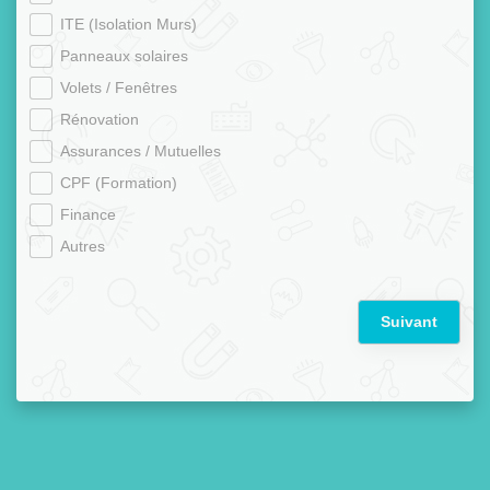
ITE (Isolation Murs)
Panneaux solaires
Volets / Fenêtres
Rénovation
Assurances / Mutuelles
CPF (Formation)
Finance
Autres
Suivant