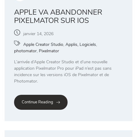
APPLE VA ABANDONNER
PIXELMATOR SUR IOS
janvier 14, 2026
Apple Creator Studio
,
Applis, Logiciels
,
photomator
,
Pixelmator
L’arrivée d’Apple Creator Studio et d’une nouvelle
application Pixelmator Pro pour iPad n’est pas sans
incidence sur les versions iOS de Pixelmator et de
Photomator.
Continue Reading