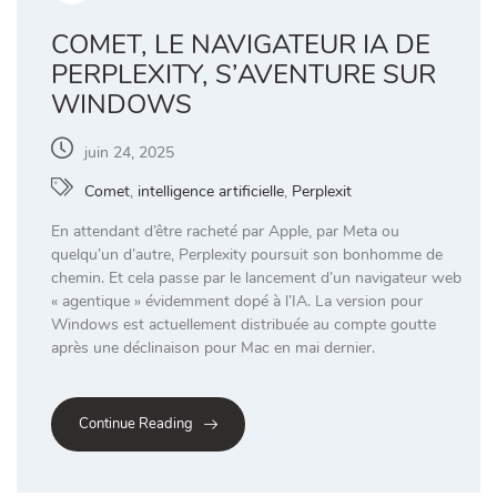
COMET, LE NAVIGATEUR IA DE
PERPLEXITY, S’AVENTURE SUR
WINDOWS
juin 24, 2025
Comet
,
intelligence artificielle
,
Perplexit
En attendant d’être racheté par Apple, par Meta ou
quelqu’un d’autre, Perplexity poursuit son bonhomme de
chemin. Et cela passe par le lancement d’un navigateur web
« agentique » évidemment dopé à l’IA. La version pour
Windows est actuellement distribuée au compte goutte
après une déclinaison pour Mac en mai dernier.
Continue Reading