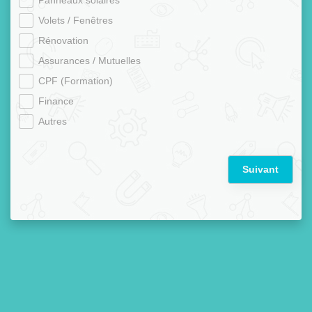
Panneaux solaires
Volets / Fenêtres
Rénovation
Assurances / Mutuelles
CPF (Formation)
Finance
Autres
Suivant