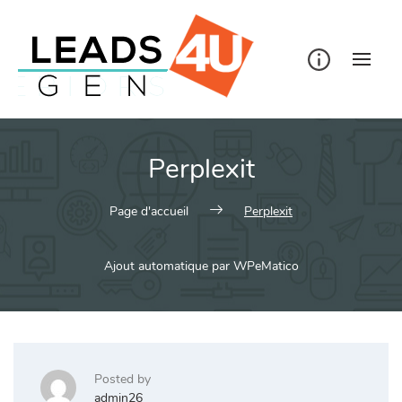
Skip
to
content
Perplexit
Page d'accueil
Perplexit
Ajout automatique par WPeMatico
Posted by
admin26