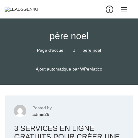
Skip
to
content
père noel
Page d'accueil
père noel
Ajout automatique par WPeMatico
Posted by
admin26
3 SERVICES EN LIGNE
GRATUITS POUR CRÉER UNE