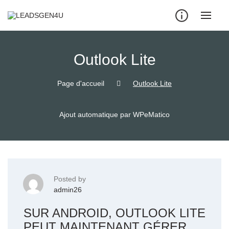
Skip
to
content
Outlook Lite
Page d'accueil
Outlook Lite
Ajout automatique par WPeMatico
Posted by
admin26
SUR ANDROID, OUTLOOK LITE
PEUT MAINTENANT GÉRER