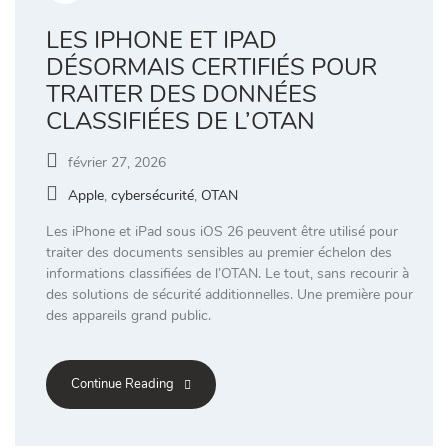
LES IPHONE ET IPAD
DÉSORMAIS CERTIFIÉS POUR
TRAITER DES DONNÉES
CLASSIFIÉES DE L’OTAN
février 27, 2026
Apple
,
cybersécurité
,
OTAN
Les iPhone et iPad sous iOS 26 peuvent être utilisé pour
traiter des documents sensibles au premier échelon des
informations classifiées de l’OTAN. Le tout, sans recourir à
des solutions de sécurité additionnelles. Une première pour
des appareils grand public.
Continue Reading