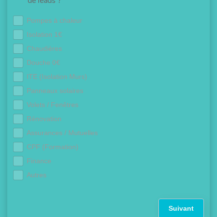
de leads ?
Pompes à chaleur
Isolation 1€
Chaudières
Douche 0€
ITE (Isolation Murs)
Panneaux solaires
Volets / Fenêtres
Rénovation
Assurances / Mutuelles
CPF (Formation)
Finance
Autres
Suivant