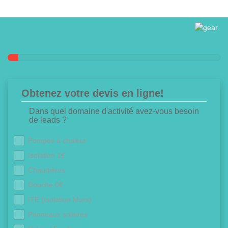
Obtenez votre devis en ligne!
Dans quel domaine d'activité avez-vous besoin
de leads ?
Pompes à chaleur
Isolation 1€
Chaudières
Douche 0€
ITE (Isolation Murs)
Panneaux solaires