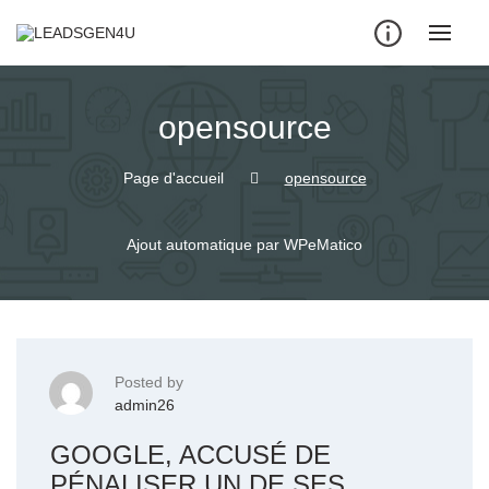
Skip
to
content
opensource
Page d'accueil
opensource
Ajout automatique par WPeMatico
Posted by
admin26
GOOGLE, ACCUSÉ DE
PÉNALISER UN DE SES