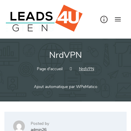
Skip
to
content
NrdVPN
Page d'accueil
NrdVPN
Ajout automatique par WPeMatico
Posted by
admin26