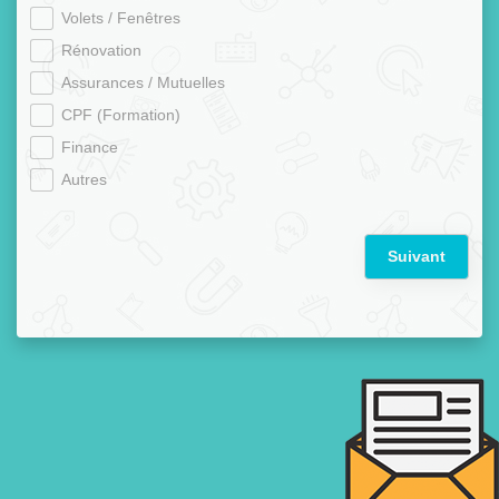
Volets / Fenêtres
Rénovation
Assurances / Mutuelles
CPF (Formation)
Finance
Autres
Suivant