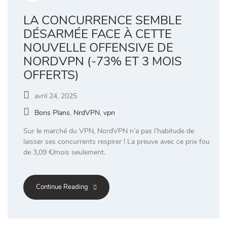
LA CONCURRENCE SEMBLE
DÉSARMÉE FACE À CETTE
NOUVELLE OFFENSIVE DE
NORDVPN (-73% ET 3 MOIS
OFFERTS)
avril 24, 2025
Bons Plans
,
NrdVPN
,
vpn
Sur le marché du VPN, NordVPN n’a pas l’habitude de
laisser ses concurrents respirer ! La preuve avec ce prix fou
de 3,09 €/mois seulement.
Continue Reading