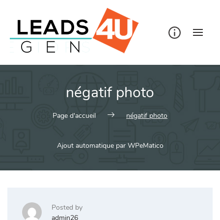
Skip
to
content
négatif photo
Page d'accueil
négatif photo
Ajout automatique par WPeMatico
Posted by
admin26