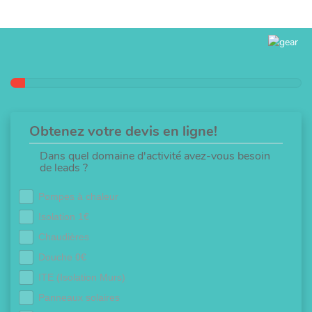
Obtenez votre devis en ligne!
Dans quel domaine d'activité avez-vous besoin
de leads ?
Pompes à chaleur
Isolation 1€
Chaudières
Douche 0€
ITE (Isolation Murs)
Panneaux solaires