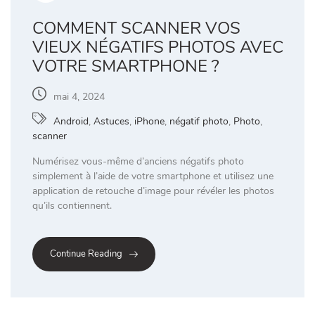
COMMENT SCANNER VOS
VIEUX NÉGATIFS PHOTOS AVEC
VOTRE SMARTPHONE ?
mai 4, 2024
Android
,
Astuces
,
iPhone
,
négatif photo
,
Photo
,
scanner
Numérisez vous-même d’anciens négatifs photo
simplement à l’aide de votre smartphone et utilisez une
application de retouche d’image pour révéler les photos
qu’ils contiennent.
Continue Reading