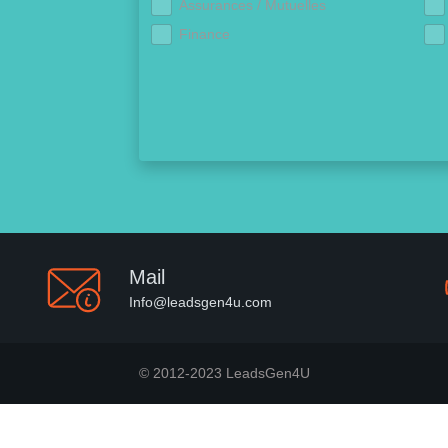
Assurances / Mutuelles
Finance
Mail
Info@leadsgen4u.com
© 2012-2023 LeadsGen4U