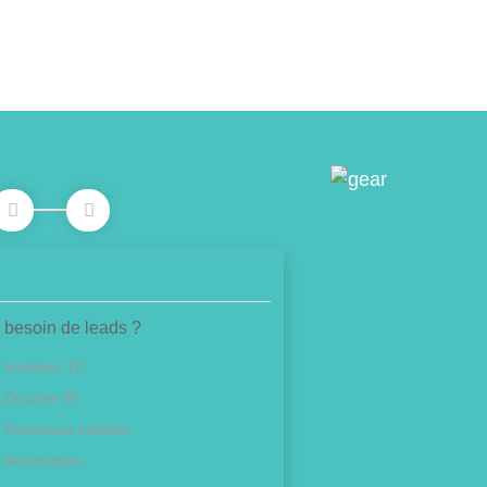
 besoin de leads ?
Isolation 1€
Douche 0€
Panneaux solaires
Rénovation