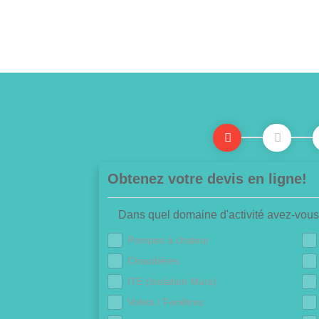
Obtenez votre devis en ligne!
Dans quel domaine d'activité avez-vous
Pompes à chaleur
Chaudières
ITE (Isolation Murs)
Volets / Fenêtres