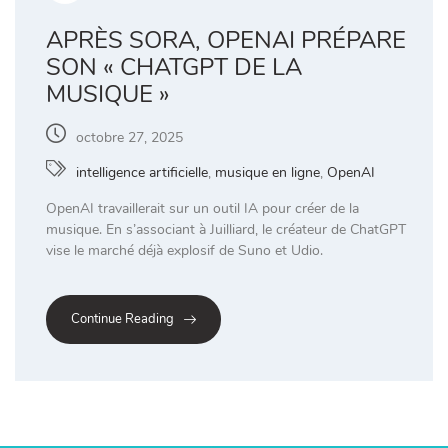
APRÈS SORA, OPENAI PRÉPARE
SON « CHATGPT DE LA
MUSIQUE »
octobre 27, 2025
intelligence artificielle
,
musique en ligne
,
OpenAI
OpenAI travaillerait sur un outil IA pour créer de la
musique. En s’associant à Juilliard, le créateur de ChatGPT
vise le marché déjà explosif de Suno et Udio.
Continue Reading