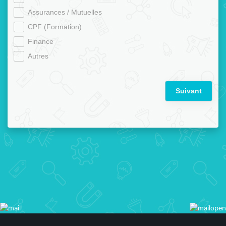
Assurances / Mutuelles
CPF (Formation)
Finance
Autres
Suivant