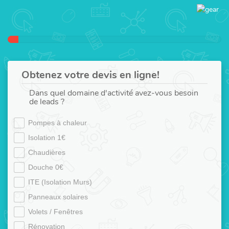
Obtenez votre devis en ligne!
Dans quel domaine d'activité avez-vous besoin
de leads ?
Pompes à chaleur
Isolation 1€
Chaudières
Douche 0€
ITE (Isolation Murs)
Panneaux solaires
Volets / Fenêtres
Rénovation