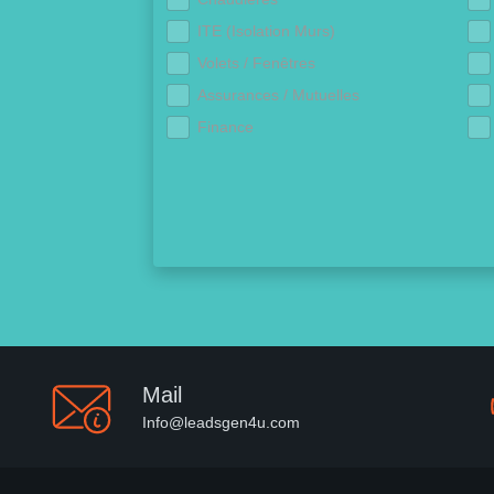
ITE (Isolation Murs)
Volets / Fenêtres
Assurances / Mutuelles
Finance
Mail
Info@leadsgen4u.com