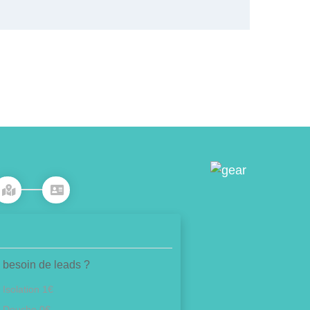
 besoin de leads ?
Isolation 1€
Douche 0€