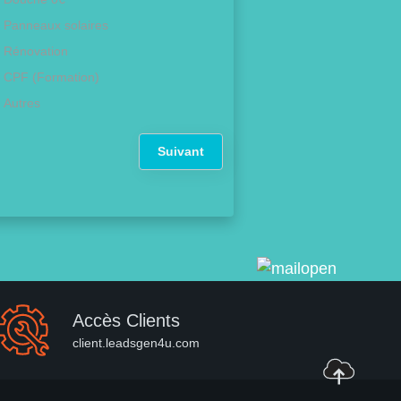
Panneaux solaires
Rénovation
CPF (Formation)
Autres
Suivant
Accès Clients
client.leadsgen4u.com