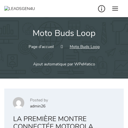
Skip
to
content
Moto Buds Loop
Page d'accueil
Moto Buds Loop
Ajout automatique par WPeMatico
Posted by
admin26
LA PREMIÈRE MONTRE
CONNECTÉE MOTOROLA