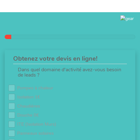
Obtenez votre devis en ligne!
Dans quel domaine d'activité avez-vous besoin
de leads ?
Pompes à chaleur
Isolation 1€
Chaudières
Douche 0€
ITE (Isolation Murs)
Panneaux solaires