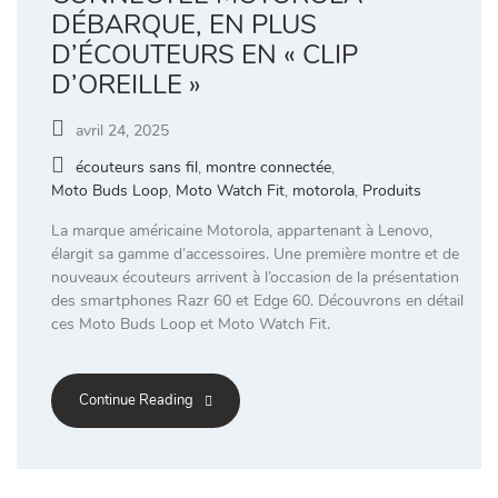
DÉBARQUE, EN PLUS
D’ÉCOUTEURS EN « CLIP
D’OREILLE »
avril 24, 2025
écouteurs sans fil
,
montre connectée
,
Moto Buds Loop
,
Moto Watch Fit
,
motorola
,
Produits
La marque américaine Motorola, appartenant à Lenovo,
élargit sa gamme d’accessoires. Une première montre et de
nouveaux écouteurs arrivent à l’occasion de la présentation
des smartphones Razr 60 et Edge 60. Découvrons en détail
ces Moto Buds Loop et Moto Watch Fit.
Continue Reading