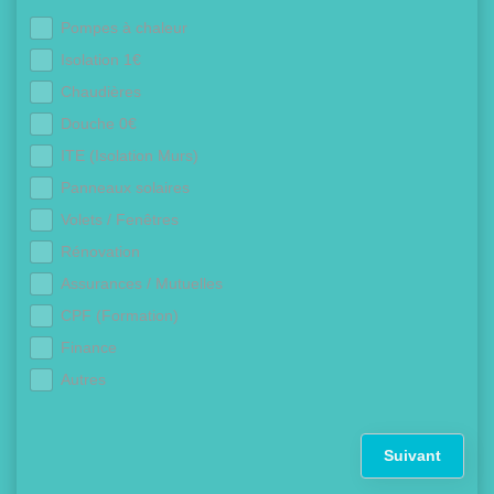
Pompes à chaleur
Isolation 1€
Chaudières
Douche 0€
ITE (Isolation Murs)
Panneaux solaires
Volets / Fenêtres
Rénovation
Assurances / Mutuelles
CPF (Formation)
Finance
Autres
Suivant