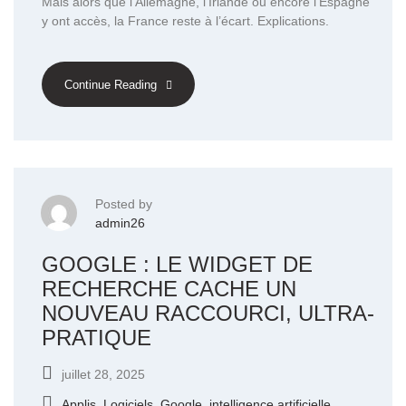
Mais alors que l’Allemagne, l’Irlande ou encore l’Espagne
y ont accès, la France reste à l’écart. Explications.
Continue Reading
Posted by
admin26
GOOGLE : LE WIDGET DE
RECHERCHE CACHE UN
NOUVEAU RACCOURCI, ULTRA-
PRATIQUE
juillet 28, 2025
Applis, Logiciels
,
Google
,
intelligence artificielle
,