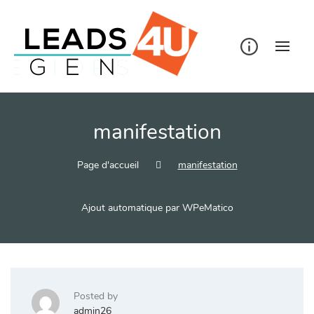
Skip
to
content
manifestation
Page d'accueil
manifestation
Ajout automatique par WPeMatico
Posted by
admin26