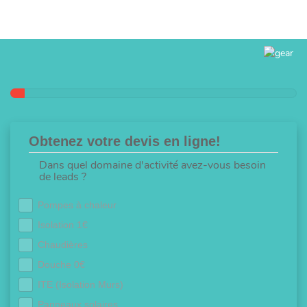
Obtenez votre devis en ligne!
Dans quel domaine d'activité avez-vous besoin
de leads ?
Pompes à chaleur
Isolation 1€
Chaudières
Douche 0€
ITE (Isolation Murs)
Panneaux solaires