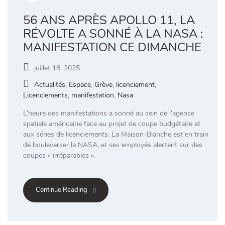
56 ANS APRÈS APOLLO 11, LA
RÉVOLTE A SONNÉ À LA NASA :
MANIFESTATION CE DIMANCHE
juillet 18, 2025
Actualités
,
Espace
,
Grève
,
licenciement
,
Licenciements
,
manifestation
,
Nasa
L’heure des manifestations a sonné au sein de l’agence
spatiale américaine face au projet de coupe budgétaire et
aux séries de licenciements. La Maison-Blanche est en train
de bouleverser la NASA, et ses employés alertent sur des
coupes « irréparables ».
Continue Reading