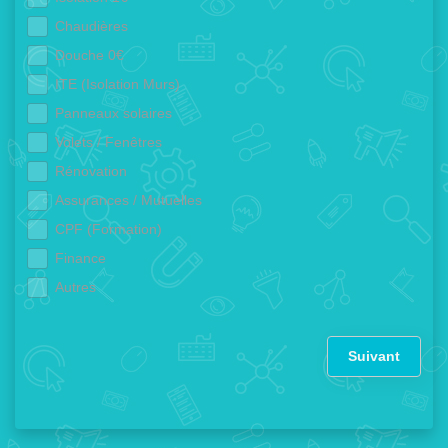
Chaudières
Douche 0€
ITE (Isolation Murs)
Panneaux solaires
Volets / Fenêtres
Rénovation
Assurances / Mutuelles
CPF (Formation)
Finance
Autres
Suivant