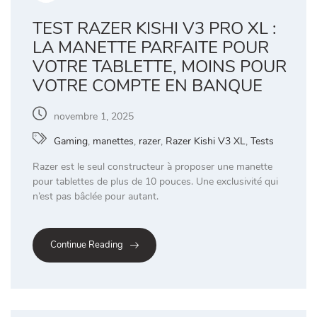
TEST RAZER KISHI V3 PRO XL :
LA MANETTE PARFAITE POUR
VOTRE TABLETTE, MOINS POUR
VOTRE COMPTE EN BANQUE
novembre 1, 2025
Gaming
,
manettes
,
razer
,
Razer Kishi V3 XL
,
Tests
Razer est le seul constructeur à proposer une manette
pour tablettes de plus de 10 pouces. Une exclusivité qui
n’est pas bâclée pour autant.
Continue Reading