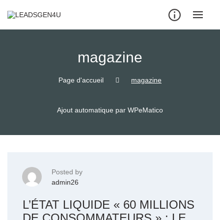
Skip
to
content
magazine
Page d'accueil
magazine
Ajout automatique par WPeMatico
Posted by
admin26
L’ÉTAT LIQUIDE « 60 MILLIONS
DE CONSOMMATEURS » : LE