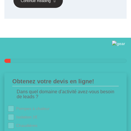
Continue Reading
Obtenez votre devis en ligne!
Dans quel domaine d'activité avez-vous besoin
de leads ?
Pompes à chaleur
Isolation 1€
Chaudières